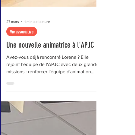
27 mars
1 min de lecture
Vie associative
Une nouvelle animatrice à l'APJC
Avez-vous déjà rencontré Lorena ? Elle
rejoint l'équipe de l'APJC avec deux grandes
missions : renforcer l'équipe d'animation
jeunesse et renforcer les actions hors les
murs. Avec une quinzaine d'années
d'expérience en Centre social, elle apporte
tout son dynamisme, toutes ses idées et son
énergie pour poursuivre le développement