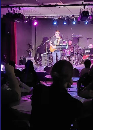
épisodes pour parler handicap et maladie à
travers l’art. Ce spectacle de et par Marie
Astier, avec la complicité d’Ulysse Caillon,
tisse les fils de la maladie et du théâtre pour
raconter l’expérience de grandir et de vivre
avec une maladie chronique invisible. La salle
était comble, notamment avec des groupes
dans le cadre de nos partenariats et des j