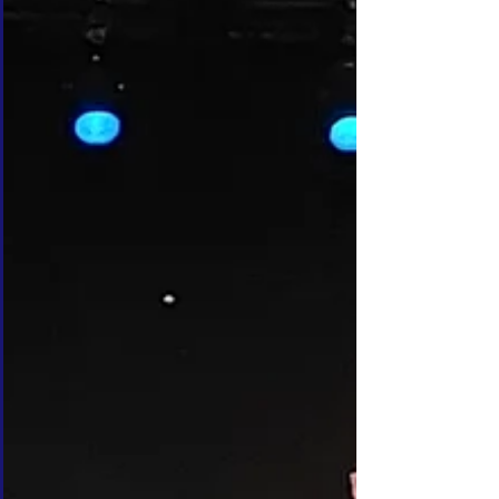
artistes en herbe. Devant les parents, les
chanteur(se)s et danseur(se)s de la petite
troupe ont pu présenter leur création,
entièrement inventée par les enfants. Et le
résultat, en une semaine, était époustouflant !