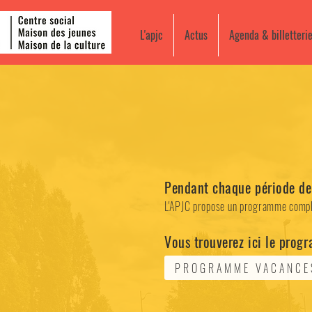
L'apjc
Actus
Agenda & billetteri
Pendant chaque période de
L'APJC propose un programme complet d
Vous trouverez ici le prog
PROGRAMME VACANCES