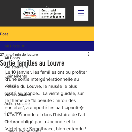
Post
All Posts
27 janv.
1 min de lecture
All Posts
Sortie familles au Louvre
Vie statutaire
Le 10 janvier, les familles ont pu profiter 
Evénements
d'une sortie intergénérationnelle au 
Loisirs
musée du Louvre, le musée le plus 
visité au monde... La visite guidée, sur 
Vie associative
le thème de "la beauté : miroir des 
Action sociale
sociétés", a emporté les participant(e)s 
Jeunesse
dans le monde et dans l'histoire de l'art. 
Détour obligé par la Joconde et la 
Culture
Victoire de Samothrace, bien entendu ! 
Grands événements