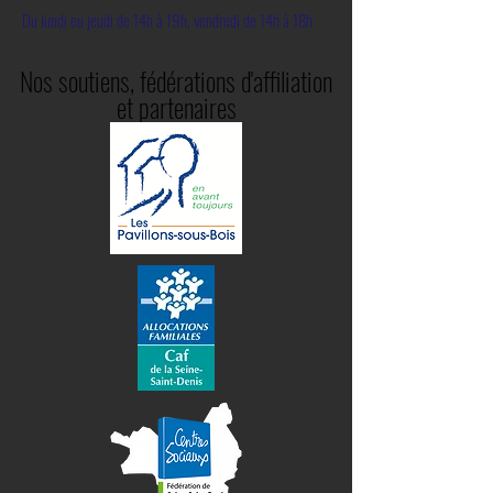
Du lundi eu jeudi de 14h à 19h, vendredi de 14h à 18h
Nos soutiens, fédérations d'affiliation
et partenaires