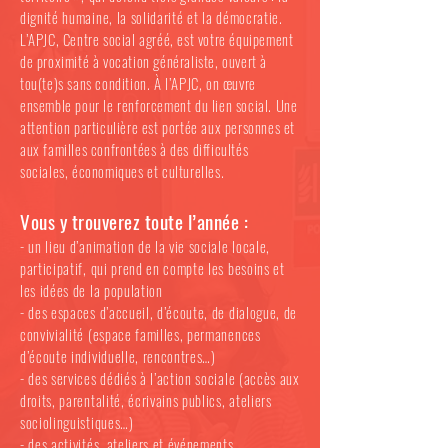
dignité humaine, la solidarité et la démocratie.
L’APJC, Centre social agréé, est votre équipement
de proximité à vocation généraliste, ouvert à
tou(te)s sans condition. À l’APJC, on œuvre
ensemble pour le renforcement du lien social. Une
attention particulière est portée aux personnes et
aux familles confrontées à des difficultés
sociales, économiques et culturelles.
Vous y trouverez toute l’année :
- un lieu d’animation de la vie sociale locale,
participatif, qui prend en compte les besoins et
les idées de la population
- des espaces d’accueil, d’écoute, de dialogue, de
convivialité (espace familles, permanences
d’écoute individuelle, rencontres…)
- des services dédiés à l’action sociale (accès aux
droits, parentalité, écrivains publics, ateliers
sociolinguistiques…)
- des activités, ateliers et événements