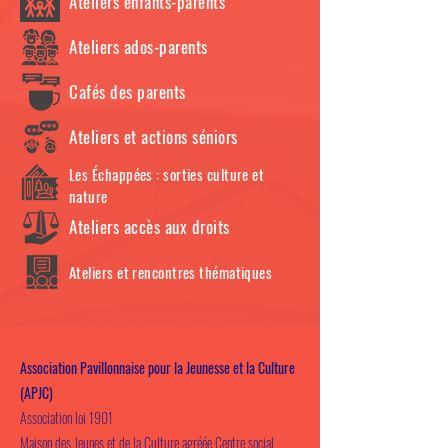
Ateliers enfants-parents
Ateliers ados-parents
Cafés des parents
Ateliers et actions séniors
Les Échappées : sorties culture et
nature
Ateliers accès aux droits
Ateliers et rencontres thématiques
Association Pavillonnaise pour la Jeunesse et la Culture
(APJC)
Association loi 1901
Maison des Jeunes et de la Culture agréée Centre social