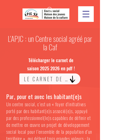
L'APJC : un Centre social agréé par
la Caf
Télécharger le carnet de
saison
2025 2026
en pdf !
LE CARNET DE SAISON 2025-26
Par, pour et avec les habitant(e)s
Un centre social, c’est un « foyer d’initiatives
porté par des habitant(e)s associé(e)s, appuyé
par des professionnel(le)s capables de définir et
de mettre en œuvre un projet de développement
social local pour l’ensemble de la population d’un
territoire », qui défend trois grandes valeurs : la