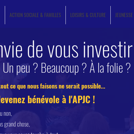
e
ACTION SOCIALE & FAMILLES
LOISIRS & CULTURE
JEUNESSE
nvie de vous investir
Un peu ?
Beaucoup ? À la folie ?
tout ce que nous faisons ne serait possible...
evenez bénévole à l'APJC !
u non,
as grand chose,