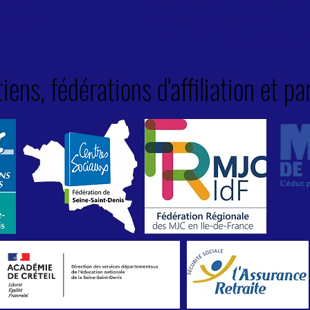
Lundi de 14h à 19h, mardi de 14h à 21h, mercredi de 
tre social
Pendant les vacances scolaires :
s-sous-Bois
Du lundi eu jeudi de 14h à 19h, vendredi de 14h à 18
iens, fédérations d'affiliation et pa