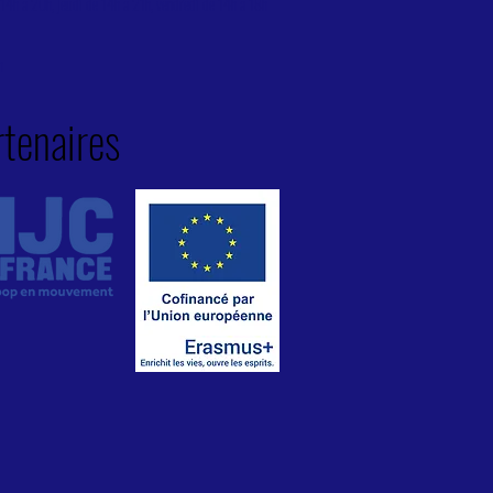
14h à 20h, jeudi de 14h à 21h, vendredi de 14h à 18h
h
rtenaires