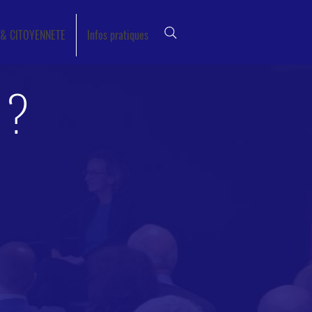
 & CITOYENNETE
Infos pratiques
 ?