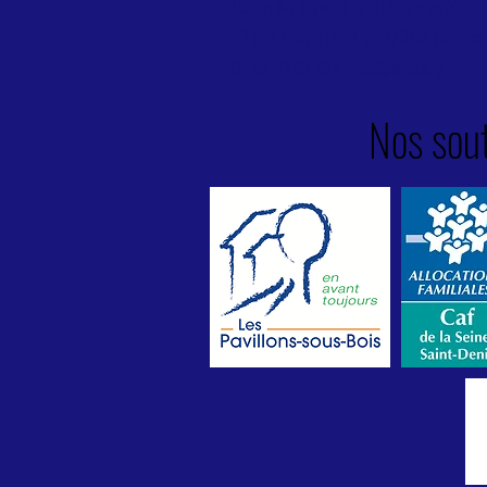
Maison des Jeunes et de la Culture agréée Cen
23 allée Etienne Dollet, 93320 Les Pavillon
01 48 02 07 79 /
infos@apjc.org
Nos sout