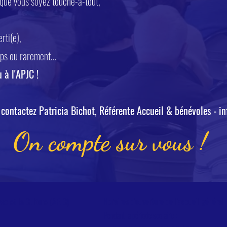
que vous soyez touche-à-tout,
,
rti(e),
ps ou rarement...
 à l'APJC !
: contactez Patricia Bichot, Référente Accueil & bénévoles -
in
On compte sur vous !
Horaires d'ouverture de l'accueil général
sse et la Culture (APJC)
Pendant la période scolaire :