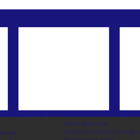
Horaires d'ouverture de l'accueil général
sse et la Culture (APJC)
Pendant la période scolaire :
Lundi de 14h à 19h, mardi de 14h à 21h, mercredi de 
tre social