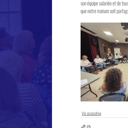
son équipe salariée et de to
que notre maison soit parta
Vie associative