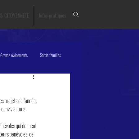
 & CITOYENNETE
Infos pratiques
Grands événements
Sortie familles
s projets de l'année, 
convivial tous 
 bénévoles qui donnent 
teurs bénévoles, de 