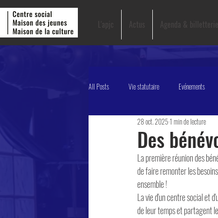
L'apjc
Actus
Agenda & billetteri
All Posts
Vie statutaire
Evénements
28 oct. 2025
1 min de lecture
Des bénévo
La première réunion des bénév
de faire remonter les besoins
ensemble ! 
La vie d'un centre social et d
de leur temps et partagent le