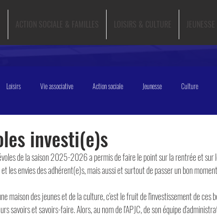
e
ACTION SOCIALE & FAMILLES
LOISIRS & CULTURE
JEUNESSE
Loisirs
Vie associative
Action sociale
Jeunesse
Culture
les investi(e)s
oles de la saison 2025-2026 a permis de faire le point sur la rentrée et sur le
 et les envies des adhérent(e)s, mais aussi et surtout de passer un bon moment 
'une maison des jeunes et de la culture, c'est le fruit de l'investissement de ces
urs savoirs et savoirs-faire. Alors, au nom de l'APJC, de son équipe d'administra