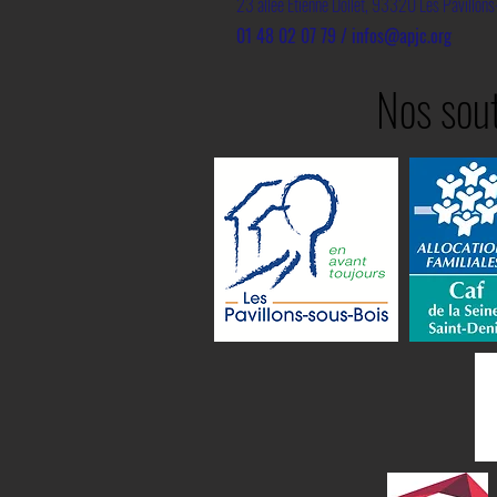
23 allée Etienne Dollet, 93320 Les Pavillon
01 48 02 07 79 /
infos@apjc.org
Nos sout
Un nouveau toit pour les
Volontaires